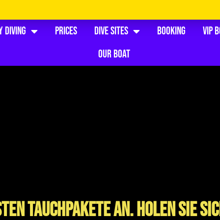
y Diving
Prices
Dive Sites
Booking
VIP 
Our Boat
sten Tauchpakete an. Holen Sie sic