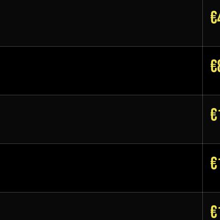
€
€
€
€
€