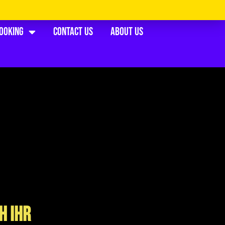
Booking
Contact Us
About Us
h Ihr