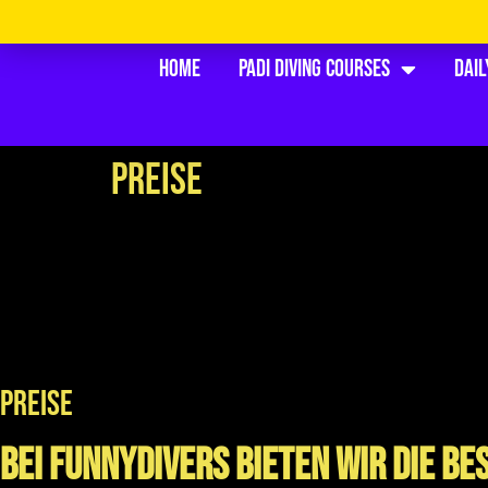
Home
PADI Diving Courses
Dail
Preise
PREISE
Bei FunnyDivers bieten wir die be