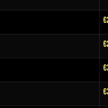
€
€
€
€