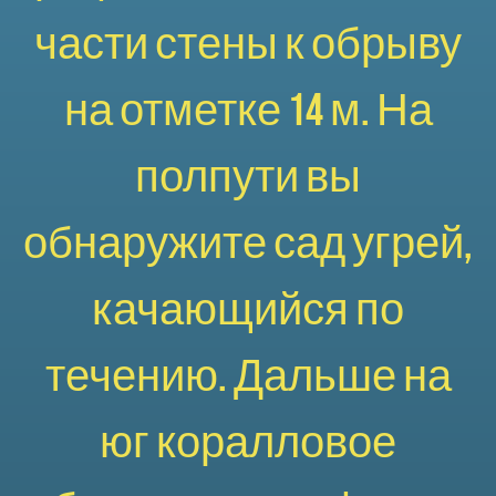
части стены к обрыву
на отметке 14 м. На
полпути вы
обнаружите сад угрей,
качающийся по
течению. Дальше на
юг коралловое