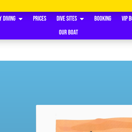
y Diving
Prices
Dive Sites
Booking
VIP 
Our Boat