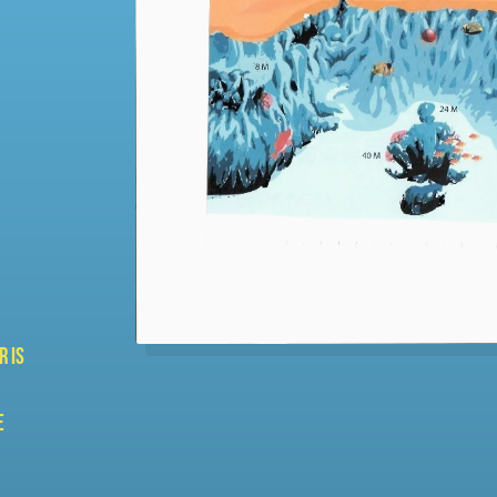
r is
e