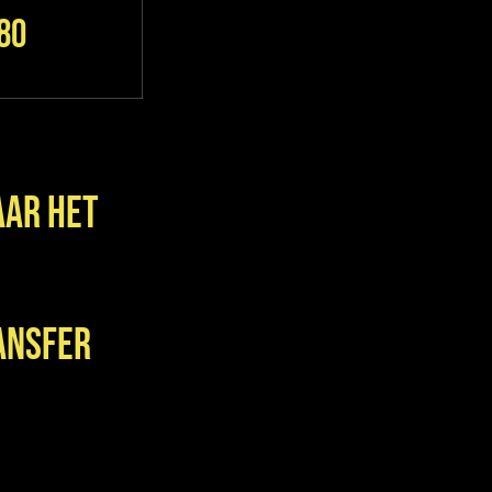
80
aar het
ransfer