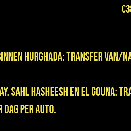
€3
g
binnen Hurghada: Transfer van/n
Bay, Sahl Hasheesh en El Gouna: T
r dag per auto.