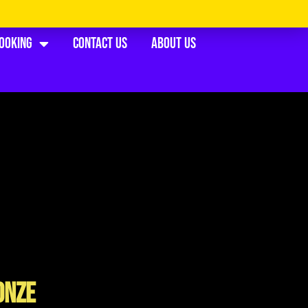
Booking
Contact Us
About Us
onze