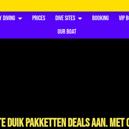
y Diving
Prices
Dive Sites
Booking
VIP 
Our Boat
te Duik Pakketten Deals aan. Met 