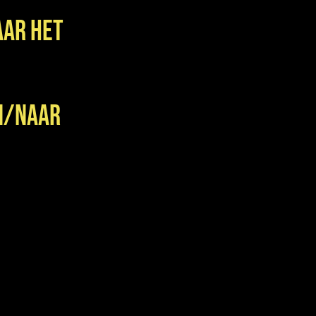
aar het
an/naar