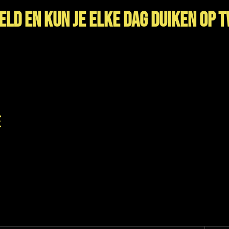
eld en kun je elke dag duiken op 
E
 DuikePakke