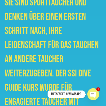
Sie sind Sporttaucher und
denken über einen ersten
Schritt nach, Ihre
Leidenschaft für das Tauchen
an andere Taucher
weiterzugeben. Der SSI Dive
Guide Kurs wurde für
1
Messenger & Whatsapp
engagierte Taucher mit
Open c